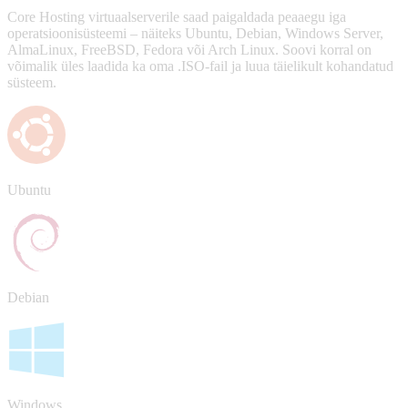
Core Hosting virtuaalserverile saad paigaldada peaaegu iga
operatsioonisüsteemi – näiteks Ubuntu, Debian, Windows Server,
AlmaLinux, FreeBSD, Fedora või Arch Linux. Soovi korral on
võimalik üles laadida ka oma .ISO-fail ja luua täielikult kohandatud
süsteem.
Ubuntu
Debian
Windows