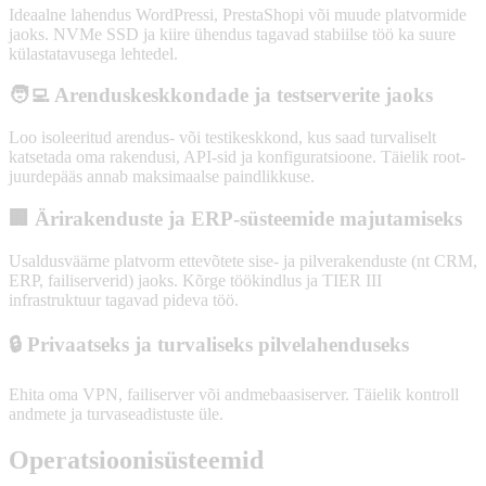
Ideaalne lahendus WordPressi, PrestaShopi või muude platvormide
jaoks. NVMe SSD ja kiire ühendus tagavad stabiilse töö ka suure
külastatavusega lehtedel.
🧑‍💻 Arenduskeskkondade ja testserverite jaoks
Loo isoleeritud arendus- või testikeskkond, kus saad turvaliselt
katsetada oma rakendusi, API-sid ja konfiguratsioone. Täielik root-
juurdepääs annab maksimaalse paindlikkuse.
🏢 Ärirakenduste ja ERP-süsteemide majutamiseks
Usaldusväärne platvorm ettevõtete sise- ja pilverakenduste (nt CRM,
ERP, failiserverid) jaoks. Kõrge töökindlus ja TIER III
infrastruktuur tagavad pideva töö.
🔒 Privaatseks ja turvaliseks pilvelahenduseks
Ehita oma VPN, failiserver või andmebaasiserver. Täielik kontroll
andmete ja turvaseadistuste üle.
Operatsioonisüsteemid