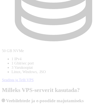
50 GB
NVMe
1 IPv4
1 Gbit/sec port
3 Varukoopiat
Linux, Windows, .ISO
Seadista ja Telli VPS
Milleks VPS-serverit kasutada?
🌐 Veebilehtede ja e-poodide majutamiseks