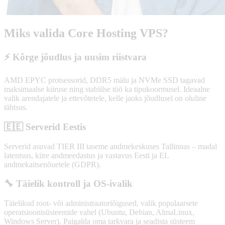
Miks valida Core Hosting VPS?
⚡ Kõrge jõudlus ja uusim riistvara
AMD EPYC protsessorid, DDR5 mälu ja NVMe SSD tagavad
maksimaalse kiiruse ning stabiilse töö ka tipukoormusel. Ideaalne
valik arendajatele ja ettevõtetele, kelle jaoks jõudlusel on oluline
tähtsus.
🇪🇪 Serverid Eestis
Serverid asuvad TIER III taseme andmekeskuses Tallinnas – madal
latentsus, kiire andmeedastus ja vastavus Eesti ja EL
andmekaitsenõuetele (GDPR).
🔧 Täielik kontroll ja OS-ivalik
Täielikud root- või administraatoriõigused, valik populaarsete
operatsioonisüsteemide vahel (Ubuntu, Debian, AlmaLinux,
Windows Server). Paigalda oma tarkvara ja seadista süsteem