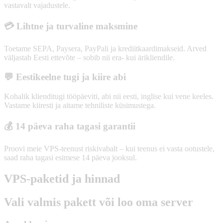
vastavalt vajadustele.
💳 Lihtne ja turvaline maksmine
Toetame SEPA, Paysera, PayPali ja krediitkaardimakseid. Arved
väljastab Eesti ettevõte – sobib nii era- kui ärikliendile.
💬 Eestikeelne tugi ja kiire abi
Kohalik klienditugi tööpäeviti, abi nii eesti, inglise kui vene keeles.
Vastame kiiresti ja aitame tehniliste küsimustega.
💰 14 päeva raha tagasi garantii
Proovi meie VPS-teenust riskivabalt – kui teenus ei vasta ootustele,
saad raha tagasi esimese 14 päeva jooksul.
VPS-paketid ja hinnad
Vali valmis pakett või loo oma server