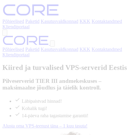
Põhieelised
Paketid
Kasutusvaldkonnad
KKK
Kontaktandmed
Kliendiportaal
Põhieelised
Paketid
Kasutusvaldkonnad
KKK
Kontaktandmed
Kliendiportaal
Kiired ja turvalised VPS-serverid Eestis
Pilveserverid TIER III andmekeskuses –
maksimaalne jõudlus ja täielik kontroll.
Läbipaistvad hinnad!
Kohalik tugi!
14-päeva raha tagastamise garantii!
Alusta oma VPS-teenust täna – 1 kuu tasuta!